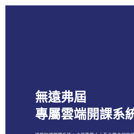
無遠弗屆
專屬雲端開課系